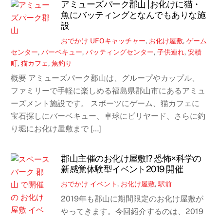
アミューズパーク郡山 |お化けに猫・
魚にバッティングとなんでもありな施
設
おでかけ
UFOキャッチャー
,
お化け屋敷
,
ゲーム
センター
,
バーベキュー
,
バッティングセンター
,
子供連れ
,
安積
町
,
猫カフェ
,
魚釣り
概要 アミューズパーク郡山は、グループやカップル、
ファミリーで手軽に楽しめる福島県郡山市にあるアミュ
ーズメント施設です。 スポーツにゲーム、猫カフェに
宝石探しにバーベキュー、卓球にビリヤード、さらに釣
り堀にお化け屋敷まで […]
郡山主催のお化け屋敷!? 恐怖×科学の
新感覚体験型イベント2019 開催
おでかけ
イベント
,
お化け屋敷
,
駅前
2019年も郡山に期間限定のお化け屋敷が
やってきます。今回紹介するのは、2019