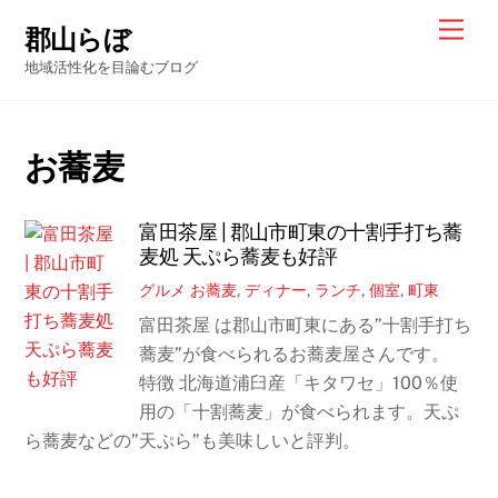
Skip
Men
郡山らぼ
to
地域活性化を目論むブログ
content
お蕎麦
富田茶屋 | 郡山市町東の十割手打ち蕎
麦処 天ぷら蕎麦も好評
グルメ
お蕎麦
,
ディナー
,
ランチ
,
個室
,
町東
富田茶屋 は郡山市町東にある”十割手打ち
蕎麦”が食べられるお蕎麦屋さんです。
特徴 北海道浦臼産「キタワセ」100％使
用の「十割蕎麦」が食べられます。天ぷ
ら蕎麦などの”天ぷら”も美味しいと評判。