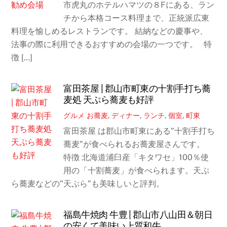
市虎丸のホテルハマツの８Fにある、ラン
チから本格コース料理まで、正統派広東
料理を愉しめるレストランです。 結納などの慶事や、
法事の際に利用できるおすすめの会場の一つです。 特
徴 […]
富田茶屋 | 郡山市町東の十割手打ち蕎
麦処 天ぷら蕎麦も好評
グルメ
お蕎麦
,
ディナー
,
ランチ
,
個室
,
町東
富田茶屋 は郡山市町東にある”十割手打ち
蕎麦”が食べられるお蕎麦屋さんです。
特徴 北海道浦臼産「キタワセ」100％使
用の「十割蕎麦」が食べられます。天ぷ
ら蕎麦などの”天ぷら”も美味しいと評判。
福島牛焼肉 牛豊 | 郡山市八山田＆朝日
の安くて美味い上質和牛