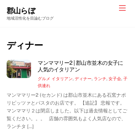
Skip
Men
郡山らぼ
to
地域活性化を目論むブログ
content
ディナー
マンママリー2 | 郡山市並木の女子に
人気のイタリアン
グルメ
イタリアン
,
ディナー
,
ランチ
,
女子会
,
子
供連れ
マンママリー2 (セカンド) は郡山市並木にある石窯ナポ
リピッツァとパスタのお店です。 【追記】 悲報です。
マンママリ２は閉店しました。以下は過去情報としてご
覧ください。。。 店舗の雰囲気もよく人気店なので、
ランチタ […]