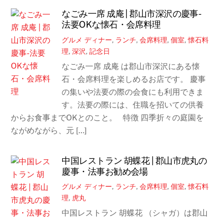
なごみ一席 成庵 | 郡山市深沢の慶事-
法要OKな懐石・会席料理
グルメ
ディナー
,
ランチ
,
会席料理
,
個室
,
懐石料
理
,
深沢
,
記念日
なごみ一席 成庵 は郡山市深沢にある懐
石・会席料理を楽しめるお店です。 慶事
の集いや法要の際の会食にも利用できま
す。法要の際には、住職を招いての供養
からお食事までOKとのこと。 特徴 四季折々の庭園を
ながめながら、元 […]
中国レストラン 胡蝶花 | 郡山市虎丸の
慶事・法事お勧め会場
グルメ
ディナー
,
ランチ
,
会席料理
,
個室
,
懐石料
理
,
虎丸
中国レストラン 胡蝶花 （シャガ）は郡山