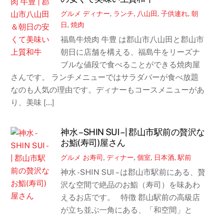
グルメ
ディナー
,
ランチ
,
八山田
,
子供連れ
,
朝
日
,
焼肉
福島牛焼肉 牛豊 は郡山市八山田と郡山市
朝日に店舗を構える、福島牛をリーズナ
ブルな値段で食べることができる焼肉屋
さんです。 ランチメニューではサラダバーが食べ放題
なのも人気の理由です。ディナーもコースメニューがあ
り、美味 […]
神水 – SHIN SUI – | 郡山市駅前の贅沢な
お鮨(寿司)屋さん
グルメ
お寿司
,
ディナー
,
個室
,
日本酒
,
駅前
神水 -SHIN SUI – は郡山市駅前にある、贅
沢な空間で絶品のお鮨（寿司）を味あわ
えるお店です。 特徴 郡山駅前の高級店
が立ち並ぶ一角にある、「和空間」と