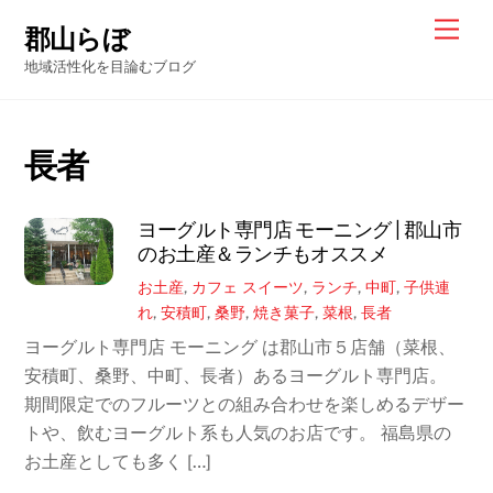
Skip
Men
郡山らぼ
to
地域活性化を目論むブログ
content
長者
ヨーグルト専門店 モーニング | 郡山市
のお土産＆ランチもオススメ
お土産
,
カフェ
スイーツ
,
ランチ
,
中町
,
子供連
れ
,
安積町
,
桑野
,
焼き菓子
,
菜根
,
長者
ヨーグルト専門店 モーニング は郡山市５店舗（菜根、
安積町、桑野、中町、長者）あるヨーグルト専門店。
期間限定でのフルーツとの組み合わせを楽しめるデザー
トや、飲むヨーグルト系も人気のお店です。 福島県の
お土産としても多く […]