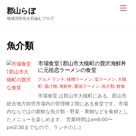
Skip
Men
郡山らぼ
to
地域活性化を目論むブログ
content
魚介類
市場食堂 | 郡山市大槻町の贅沢海鮮丼
に元祖恋ラーメンの食堂
グルメ
ランチ
,
味噌ラーメン
,
塩ラーメン
,
大槻
町
,
揚げ物
,
海鮮丼
,
醤油ラーメン
,
魚介類
,
鯉食
市場食堂 は郡山市大槻町にある、郡山市
総合地方卸売市場内の管理棟２階にある食堂です。市場
内ならではの新鮮な魚介類・野菜・果物などを食材とし
たメニューを楽しめます。 営業時間はam6:00〜
pm2:30までなので、ランチの […]