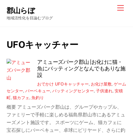
Skip
Men
郡山らぼ
to
地域活性化を目論むブログ
content
UFOキャッチャー
アミューズパーク郡山 |お化けに猫・
魚にバッティングとなんでもありな施
設
おでかけ
UFOキャッチャー
,
お化け屋敷
,
ゲーム
センター
,
バーベキュー
,
バッティングセンター
,
子供連れ
,
安積
町
,
猫カフェ
,
魚釣り
概要 アミューズパーク郡山は、グループやカップル、
ファミリーで手軽に楽しめる福島県郡山市にあるアミュ
ーズメント施設です。 スポーツにゲーム、猫カフェに
宝石探しにバーベキュー、卓球にビリヤード、さらに釣