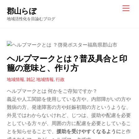
Skip
Men
郡山らぼ
to
地域活性化を目論むブログ
content
ヘルプマークとは？普及具合と印
籠の意味と、作り方
地域情報
,
雑記
地域情報
,
行政
ヘルプマークとは 何かをご存知ですか？
義足や人工関節を使用している方や、内部障がいの方や
難病の方、発達障害の方や妊娠初期の方というような、
外見ではわからないけれど、じつは、援助や配慮を必要
としている方々が、周囲の方に配慮を必要としているこ
とを知らせることで、
援助を受けやすくなるように
と作