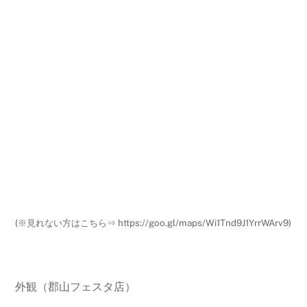
(※見れない方はこちら⇒ https://goo.gl/maps/Wi1Tnd9J1YrrWArv9)
外観（郡山フェスタ店）