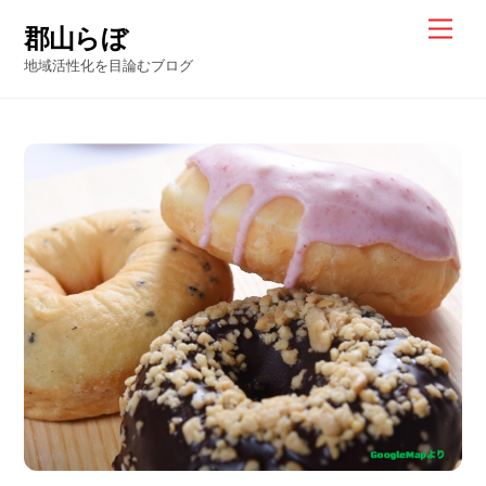
Skip
Men
郡山らぼ
to
地域活性化を目論むブログ
content