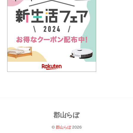
Back
郡山らぼ
To
©
郡山らぼ
2026
Top