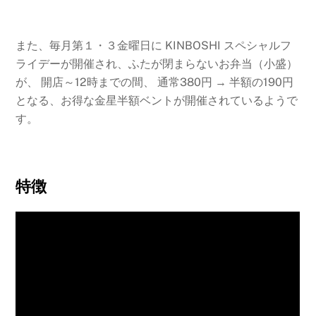
また、毎月第１・３金曜日に KINBOSHI スペシャルフ
ライデーが開催され、ふたが閉まらないお弁当（小盛）
が、 開店～12時までの間、 通常380円 → 半額の190円
となる、お得な金星半額ベントが開催されているようで
す。
特徴