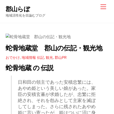
Skip
Men
郡山らぼ
to
地域活性化を目論むブログ
content
蛇骨地蔵堂 郡山の伝記・観光地
おでかけ
,
地域情報
伝記
,
観光
,
郡山PR
蛇骨地蔵 の 伝説
日和田の領主であった安積忠繁には、
あやめ姫という美しい娘があった。家
臣の安積玄蕃が求婚したが、忠繁に拒
絶され、それを怨みとして主家を滅ぼ
してしまった。さらに残されたあやめ
姫に言い寄ったが、姫はついに沼に身