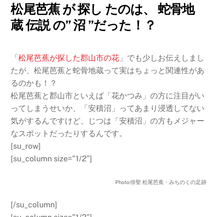
松尾芭蕉 が 探し たのは、 蛇骨地
蔵 伝説 の” 沼 ”だった！？
「
松尾芭蕉が探した郡山市の花
」でも少しお伝えしまし
たが、松尾芭蕉と蛇骨地蔵って実はちょっと関連性があ
るのかも！？
松尾芭蕉と郡山市といえば「花かつみ」の方に注目がい
ってしまうせいか、「安積沼」ってあまり浸透してない
気がするんですけど、じつは「安積沼」の方もメジャー
なスポットだったりするんです。
[su_row]
[su_column size=”1/2″]
Photo:俳聖 松尾芭蕉・みちのくの足跡
[/su_column]