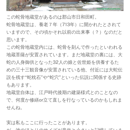
この蛇骨地蔵堂があるのは郡山市日和田町。
蛇骨地蔵堂は、養老７年（713年）に開かれたとされて
いますので、その頃かそれ以前の出来事（？）なのだと
思います。
この蛇骨地蔵堂内には、蛇骨を刻んで作ったといわれる
地蔵菩薩が安置されています。まだ地蔵堂の裏には、大
蛇の人身御供となった32人の娘と佐世姫を供養するた
めの三十三観音像が安置されている他、付近には大蛇伝
説を残す“蛇枕石”や“蛇穴”といった伝説に関係する史跡
もあります。
地蔵堂自体は、江戸時代後期の建築様式とのことなの
で、何度か修繕or立て直しを行なっているのかもしれま
せんね。
実は私もここに行ったことがあります。