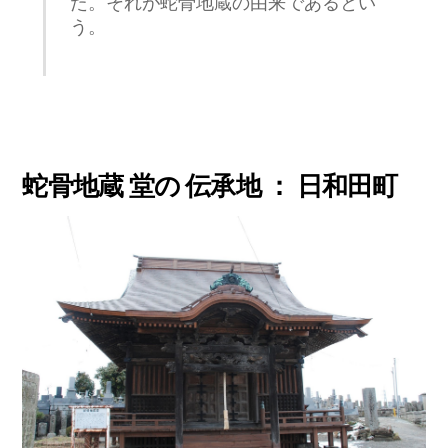
た。それが蛇骨地蔵の由来であるとい
う。
蛇骨地蔵 堂の 伝承地 ： 日和田町