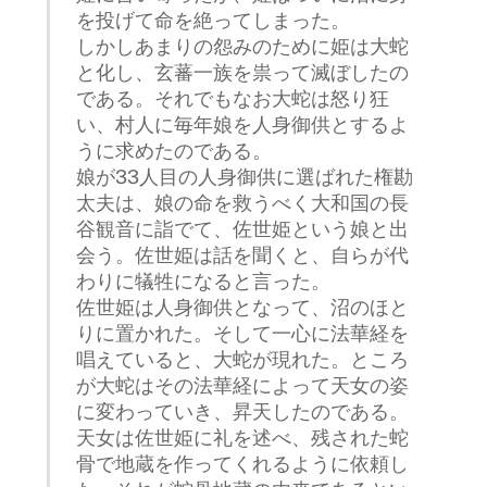
を投げて命を絶ってしまった。
しかしあまりの怨みのために姫は大蛇
と化し、玄蕃一族を祟って滅ぼしたの
である。それでもなお大蛇は怒り狂
い、村人に毎年娘を人身御供とするよ
うに求めたのである。
娘が33人目の人身御供に選ばれた権勘
太夫は、娘の命を救うべく大和国の長
谷観音に詣でて、佐世姫という娘と出
会う。佐世姫は話を聞くと、自らが代
わりに犠牲になると言った。
佐世姫は人身御供となって、沼のほと
りに置かれた。そして一心に法華経を
唱えていると、大蛇が現れた。ところ
が大蛇はその法華経によって天女の姿
に変わっていき、昇天したのである。
天女は佐世姫に礼を述べ、残された蛇
骨で地蔵を作ってくれるように依頼し