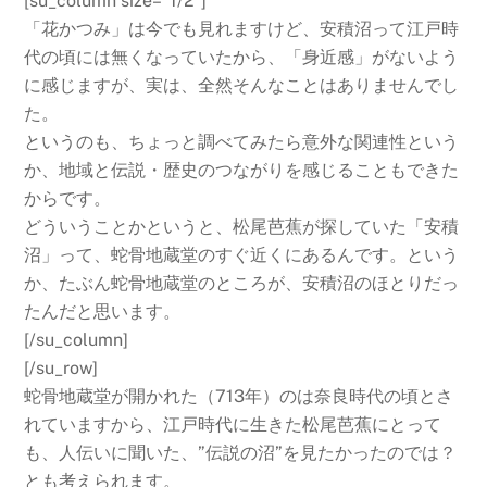
[su_column size=”1/2″]
「花かつみ」は今でも見れますけど、安積沼って江戸時
代の頃には無くなっていたから、「身近感」がないよう
に感じますが、実は、全然そんなことはありませんでし
た。
というのも、ちょっと調べてみたら意外な関連性という
か、地域と伝説・歴史のつながりを感じることもできた
からです。
どういうことかというと、松尾芭蕉が探していた「安積
沼」って、蛇骨地蔵堂のすぐ近くにあるんです。という
か、たぶん蛇骨地蔵堂のところが、安積沼のほとりだっ
たんだと思います。
[/su_column]
[/su_row]
蛇骨地蔵堂が開かれた（713年）のは奈良時代の頃とさ
れていますから、江戸時代に生きた松尾芭蕉にとって
も、人伝いに聞いた、”伝説の沼”を見たかったのでは？
とも考えられます。