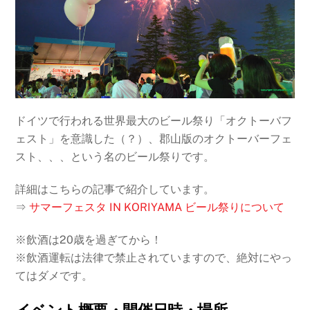
ドイツで行われる世界最大のビール祭り「オクトーバフ
ェスト」を意識した（？）、郡山版のオクトーバーフェ
スト、、、という名のビール祭りです。
詳細はこちらの記事で紹介しています。
⇒
サマーフェスタ IN KORIYAMA ビール祭りについて
※飲酒は20歳を過ぎてから！
※飲酒運転は法律で禁止されていますので、絶対にやっ
てはダメです。
イベント概要・開催日時・場所