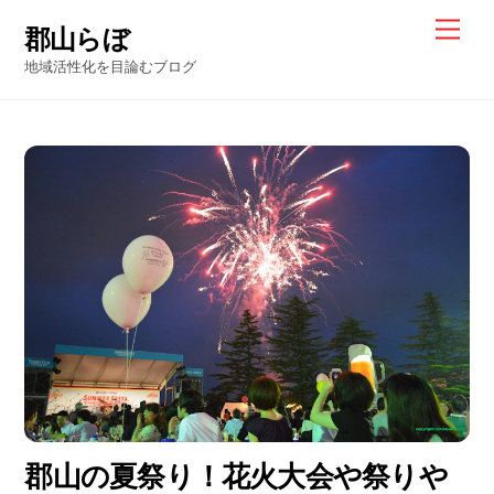
Skip
Men
郡山らぼ
to
地域活性化を目論むブログ
content
郡山の夏祭り！花火大会や祭りや