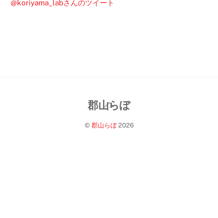
@koriyama_labさんのツイート
Back
郡山らぼ
To
©
郡山らぼ
2026
Top