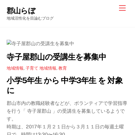
Skip
Men
郡山らぼ
to
地域活性化を目論むブログ
content
寺子屋郡山の受講生を募集中
地域情報
,
子育て
地域情報
,
教育
小学5年生 から 中学3年生 を 対象
に
郡山市内の教職経験者などが、ボランティアで学習指導
を行う「 寺子屋郡山 」の受講生を募集しているようで
す。
時期は、2017年１月２１日から３月１１日の毎週土曜
日で、時間は13:30〜16:30。