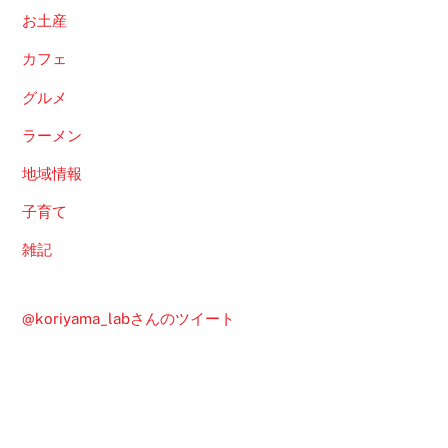
お土産
カフェ
グルメ
ラーメン
地域情報
子育て
雑記
@koriyama_labさんのツイート