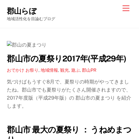
Skip
Men
郡山らぼ
to
地域活性化を目論むブログ
content
郡山市の夏祭り2017年(平成29年)
おでかけ
お祭り
,
地域情報
,
観光
,
遊ぶ
,
郡山PR
気づけばもうすぐ8月で、夏祭りの時期がやってきまし
たね。郡山市でも夏祭りがたくさん開催されますので、
2017年度版（平成29年版）の 郡山市の夏まつり を紹介
します。
郡山市 最大の夏祭り ： うねめまつ