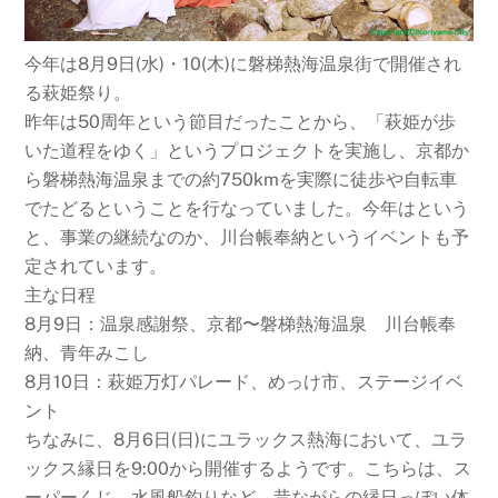
今年は8月9日(水)・10(木)に磐梯熱海温泉街で開催され
る萩姫祭り。
昨年は50周年という節目だったことから、「萩姫が歩
いた道程をゆく」というプロジェクトを実施し、京都か
ら磐梯熱海温泉までの約750kmを実際に徒歩や自転車
でたどるということを行なっていました。今年はという
と、事業の継続なのか、川台帳奉納というイベントも予
定されています。
主な日程
8月9日：温泉感謝祭、京都〜磐梯熱海温泉 川台帳奉
納、青年みこし
8月10日：萩姫万灯パレード、めっけ市、ステージイベ
ント
ちなみに、8月6日(日)にユラックス熱海において、ユラ
ックス縁日を9:00から開催するようです。こちらは、ス
ーパーくじ、水風船釣りなど、昔ながらの縁日っぽい体