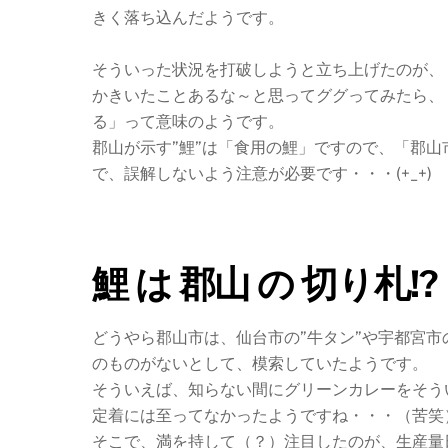
きく落ち込んだようです。
そういった状況を打破しようと立ち上げたのが、
かきいたことあるな～と思ってググってみたら、
る」って意味のようです。
郡山が示す”鯉”は「食用の鯉」ですので、「郡
で、誤解しないよう注意が必要です・・・(+_+)
鯉 は 郡山 の 切り札!?
どうやら郡山市は、仙台市の”牛タン”や宇都宮市
のものがないとして、模索していたようです。
そういえば、知らない間にグリーンカレーをそう
定着には至ってなかったようですね・・・（苦笑
そこで、満を持して（？）注目したのが、生産量