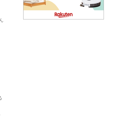
ん
る
、