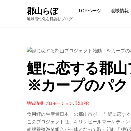
Skip
郡山らぼ
TOPページ
地域情報
to
content
地域活性化を目論むブログ
鯉に恋する郡山
※カープのパク
地域情報
プロモーション
,
郡山PR
食用鯉の生産量日本一の郡山市が、「 鯉に恋する
このプロジェクトは、キリンビールマーケティン
南鯉養殖漁業組合が一体となって取り組む「鯉6