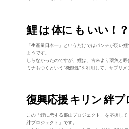
鯉 は 体に も いい！？
「生産量日本一」というだけではパンチが弱い鯉
ようです。
しらなかったのですが、鯉は、古来より薬魚と呼
ミナもつくという”機能性”を利用して、サプリ
復興応援 キリン 絆プ
この「鯉に恋する郡山プロジェクト」を応援して
絆プロジェクト」です。